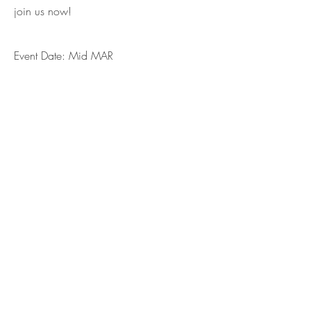
join us now!
Event Date: Mid MAR
Location: Sydney
​Applications close on 8th Feb 2026
Volunteer Application Now Open!
© 2026 Hong Kong Film Festival in Australia
Privacy Policy